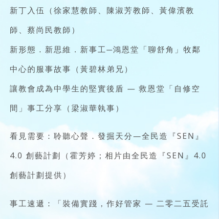
新丁入伍（徐家慧教師、陳淑芳教師、黃偉濱教
師、蔡尚民教師）
新形態．新思維．新事工─鴻恩堂「聊舒角」牧鄰
中心的服事故事（黃碧林弟兄）
讓教會成為中學生的堅實後盾 — 救恩堂「自修空
間」事工分享（梁淑華執事）
看見需要：聆聽心聲．發掘天分—全民造『SEN』
4.0 創藝計劃（霍芳婷；相片由全民造『SEN』4.0
創藝計劃提供）
事工速遞：「裝備實踐，作好管家 — 二零二五受託