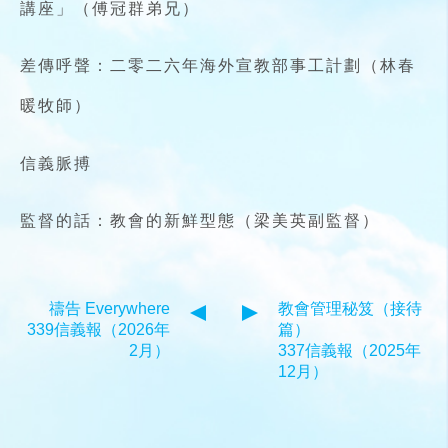
講座」（傅冠群弟兄）
差傳呼聲：二零二六年海外宣教部事工計劃（林春
暖牧師）
信義脈搏
監督的話：教會的新鮮型態（梁美英副監督）
禱告 Everywhere
教會管理秘笈（接待
339信義報（2026年
篇）
2月）
337信義報（2025年
12月）