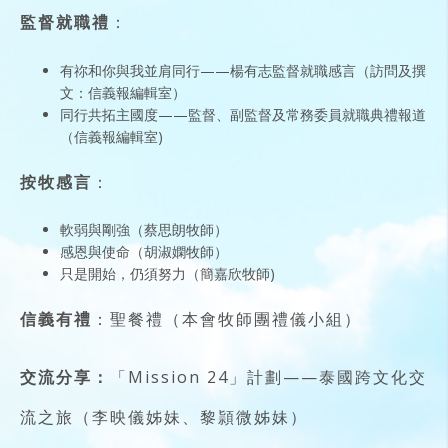
監督就職禮
：
有祢和你與我並肩同行——楊有志監督就職感言（訪問及撰
文：信義報編輯室）
同行共拓主國度——監督、副監督及常務委員就職典禮報道
（信義報編輯室)
按牧感言
：
軟弱與剛強（蔡思朗牧師）
感恩與使命（胡淑嫻牧師）
只是開始，仍須努力（簡嘉欣牧師)
信義有禮
：聖餐禮（本會牧師團禮儀小組）
交流分享：
「Mission 24」計劃——泰國跨文化交
流之旅（李映儀姊妹、黎頴微姊妹）