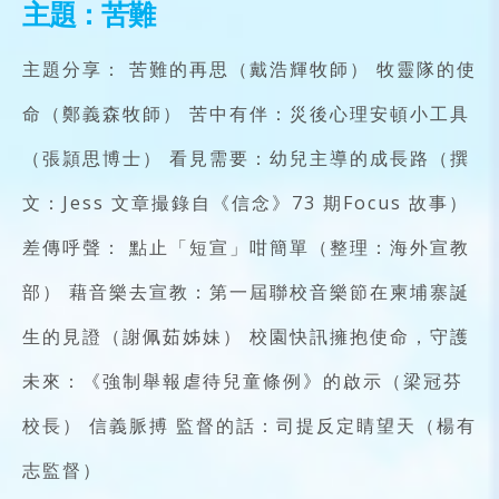
主題：苦難
主題分享： 苦難的再思（戴浩輝牧師） 牧靈隊的使
命（鄭義森牧師） 苦中有伴：災後心理安頓小工具
（張頴思博士） 看見需要：幼兒主導的成長路（撰
文：Jess 文章撮錄自《信念》73 期Focus 故事）
差傳呼聲： 點止「短宣」咁簡單（整理：海外宣教
部） 藉音樂去宣教：第一屆聯校音樂節在柬埔寨誕
生的見證（謝佩茹姊妹） 校園快訊擁抱使命，守護
未來：《強制舉報虐待兒童條例》的啟示（梁冠芬
校長） 信義脈搏 監督的話：司提反定睛望天（楊有
志監督）