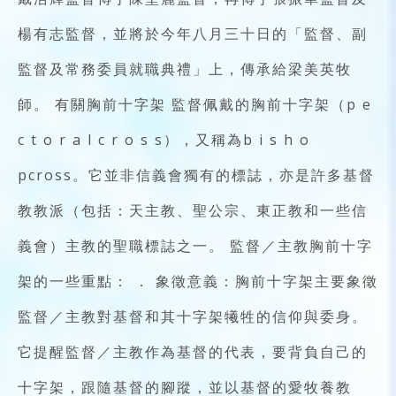
楊有志監督，並將於今年八月三十日的「監督、副
監督及常務委員就職典禮」上，傳承給梁美英牧
師。 有關胸前十字架 監督佩戴的胸前十字架（p e
c t o r a l c r o s s），又稱為b i s h o
pcross。它並非信義會獨有的標誌，亦是許多基督
教教派（包括：天主教、聖公宗、東正教和一些信
義會）主教的聖職標誌之一。 監督／主教胸前十字
架的一些重點： ． 象徵意義：胸前十字架主要象徵
監督／主教對基督和其十字架犧牲的信仰與委身。
它提醒監督／主教作為基督的代表，要背負自己的
十字架，跟隨基督的腳蹤，並以基督的愛牧養教