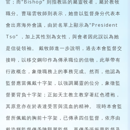
官；而“Bishop” 則指教區的屬靈牧者，屬於教牧
職分。曹瑞雲牧師則表示，她曾以監督身分代表本
會出席海外會議，由於名單上顯示為“President
Tso” ，加上其性別為女性，與會者因此誤以為她
是信徒領袖。 戴牧師進一步說明，過去本會監督交
接時，以移交鋼印作為傳承職位的信物，此舉帶有
行政概念，象徵職務上的事務完成。然而，他認為
監督應當佩戴十字架，以強調屬靈的位分，象徵監
督要背負十字架；正如天主教主教穿著紅色禮袍，
其原意亦在於表達受苦與流血的精神。 現時本會監
督所佩戴的胸前十字架，已傳承四任監督，依序由
戴浩輝監督傳予陳堅麗監督，再傳予張振華監督及