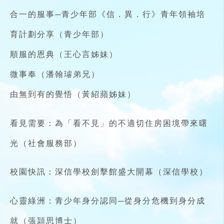
合一的服事─青少年部《信．異．行》青年領袖培
育計劃分享（青少年部）
順服的恩典（王心言姊妹）
微事奉（潘翰璿弟兄）
由無到有的覺悟（黃紹蘋姊妹）
看見需要：為「看不見」的不適切住房困境帶來曙
光（社會服務部）
校園快訊：深信學校劍擊館盛大開幕（深信學校）
心靈綠洲：青少年身分認同─從身分危機到身分成
就（張頴思博士）