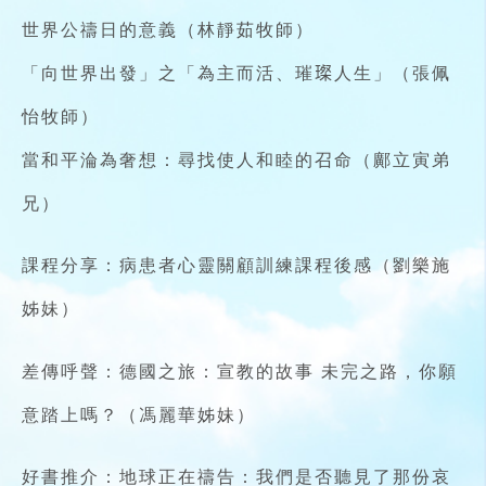
世界公禱日的意義（林靜茹牧師）
「向世界出發」之「為主而活、璀𤨪人生」（張佩
怡牧師）
當和平淪為奢想：尋找使人和睦的召命（鄺立寅弟
兄）
課程分享：病患者心靈關顧訓練課程後感（劉樂施
姊妹）
差傳呼聲：德國之旅：宣教的故事 未完之路，你願
意踏上嗎？（馮麗華姊妹）
好書推介：地球正在禱告：我們是否聽見了那份哀