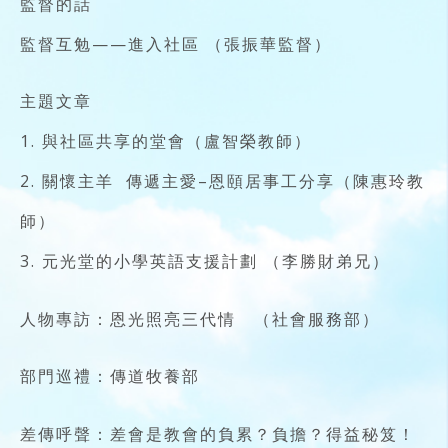
監督的話
監督互勉——進入社區 （張振華監督）
主題文章
1. 與社區共享的堂會（盧智榮教師）
2. 關懷主羊 傳遞主愛–恩頤居事工分享（陳惠玲教
師）
3. 元光堂的小學英語支援計劃 （李勝財弟兄）
人物專訪：恩光照亮三代情 （社會服務部）
部門巡禮：傳道牧養部
差傳呼聲：差會是教會的負累？負擔？得益秘笈！