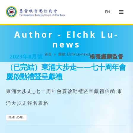
EN
Author - Elchk Lu-
news
首頁
»
彙整: Elchk Lu-news
2023年6月號
2023年5月號
2023年4月號
2023年3月號
2023年2月號
楊有志副監督
楊有志副監督
張振華監督
張振華監督
張振華監督
（已完結）東涌大步走——七十周年會
慶啟動禮暨呈獻禮
東涌大步走_七十周年會慶啟動禮暨呈獻禮信函 東
涌大步走報名表格
READ MORE...