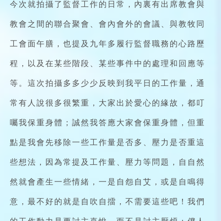
今次就拍攝了監督工作的日常，內裏有出席教會與
教會之間的聯合聚會、會內會外的會議、與教牧同
工會面午膳，也提及九年多履行監督職務的心路歷
程，以及在某些階段、某些事件中的處理和回應等
等。這次拍攝多多少少反映到我平日的工作量，通
常有人說很多很繁重，大家出於愛心的緣故，都叮
囑我保重身體；誠然我答應大家會保重身體，但重
點是我會先移除一些工作量是否多、壓力是否重這
些想法，因為常提及工作量、壓力等問題，自自然
然就會產生一些情緒，一是自怨自艾，或是自鳴得
意，最不好的就是自吹自擂，不需要這些吧！我們
的工作動力是要討主喜悅，而不是討主厭煩；僕人