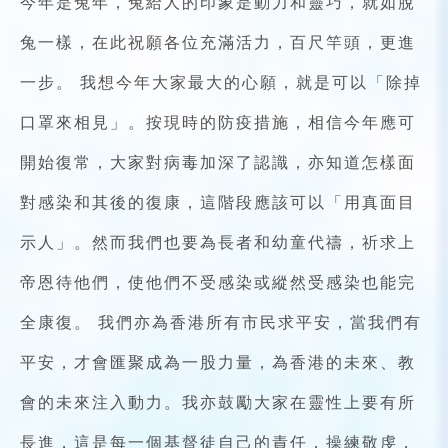
今年是兔年，兔給人的印象是動力和靈巧，就如脫
兔一樣，在此祝願各位充滿活力，百尺竿頭，更進
一步。 我想今年大家最大的心願，就是可以「除掉
口罩來相見」。按現時的防疫措施，相信今年應可
開始復常，大家對病毒加深了認識，亦知道怎樣面
對感染和其後的復康，這階段應該可以「用真面目
示人」。然而我們也要為長者和幼童代禱，祈求上
帝恩待他們，使他們不受感染或縱然受感染也能完
全康復。 我們亦為香港所有市民求平安，當我們有
平安，才會匯聚成為一股力量，為香港的未來、教
會的未來注入動力。我亦鼓勵大家在靈性上要有所
長進，這是每一個基督徒自己的責任，操練敬虔，