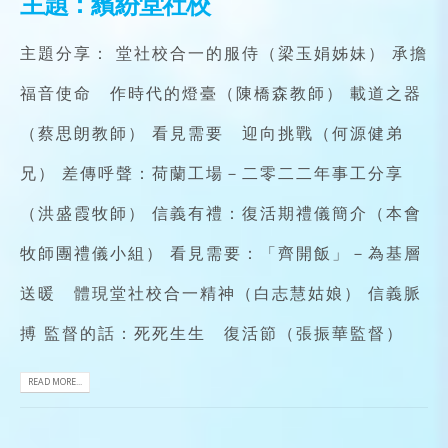
主題：繽紛堂社校
主題分享： 堂社校合一的服侍（梁玉娟姊妹） 承擔
福音使命 作時代的燈臺（陳橋森教師） 載道之器
（蔡思朗教師） 看見需要 迎向挑戰（何源健弟
兄） 差傳呼聲：荷蘭工場－二零二二年事工分享
（洪盛霞牧師） 信義有禮：復活期禮儀簡介（本會
牧師團禮儀小組） 看見需要：「齊開飯」－為基層
送暖 體現堂社校合一精神（白志慧姑娘） 信義脈
搏 監督的話：死死生生 復活節（張振華監督）
READ MORE...