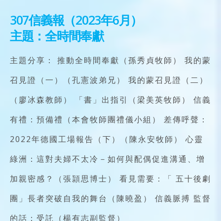
307信義報（2023年6月）
主題：全時間奉獻
主題分享： 推動全時間奉獻（孫秀貞牧師） 我的蒙
召見證（一）（孔憲波弟兄） 我的蒙召見證（二）
（廖冰森教師） 「書」出指引（梁美英牧師） 信義
有禮：預備禮（本會牧師團禮儀小組） 差傳呼聲：
2022年德國工場報告（下）（陳永安牧師） 心靈
綠洲：這對夫婦不太冷－如何與配偶促進溝通、增
加親密感？（張頴思博士） 看見需要：「 五十後劇
團」長者突破自我的舞台（陳曉盈） 信義脈搏 監督
的話：受託（楊有志副監督）