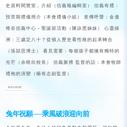
史資料閱覽室」介紹（信義報編輯室） 信義有禮：
預苦期禮儀簡介（本會禮儀小組） 差傳呼聲：金邊
堆谷信義中心－聖誕節活動（陳詠恩姊妹） 心靈綠
洲：三歲定八十？從個人歷史看性格的起承轉合
（張頴思博士） 看見需要：每個孩子都擁有獨特的
光芒（佘曉欣校長） 信義脈搏 監督的話：本會牧師
禮袍的演變（楊有志副監督）
READ MORE...
兔年祝願──乘風破浪迎向前