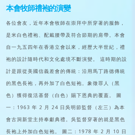
本會牧師禮袍的演變
各位會友，近年本會牧師在崇拜中所穿著的服飾，
是米白色禮袍、配戴腰帶及符合節期的肩帶。本會
自一九五四年在香港立會以來，經歷大半世紀，禮
袍的設計隨時代和文化處境不斷演變。 這時期的設
計是跟從美國信義差會的傳統：沿用馬丁路德傳統
的黑色長袍，再外加了白色短袍。象徵罪人（黑
色）獲得復活基督（白色）賜下恩典的覆蓋。 圖
一：1963 年 2 月 24 日吳明節監督（左三）為本
會古洞新堂主持奉獻典禮。吳監督穿著的就是黑色
長袍上外加白色短袍。 圖二：1978 年 2 月 10 日