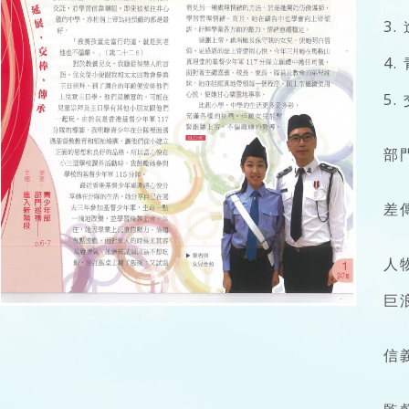
3
4
5
部
差
人
巨
信