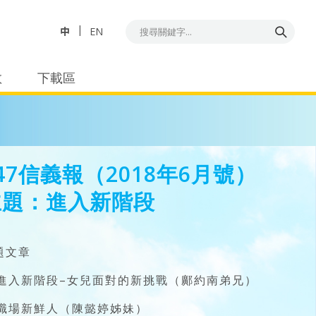
中
EN
教
下載區
47信義報（2018年6月號）
主題：進入新階段
題文章
. 進入新階段–女兒面對的新挑戰（鄺約南弟兄）
. 職場新鮮人（陳懿婷姊妹）