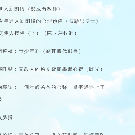
. 進入新階段（彭成彥教師）
. 青年進入新階段的心理預備（張頴思博士）
. 交棒與接棒（下）（陳玉萍牧師）
門巡禮：青少年部（劉其盛代部長）
傳呼聲：宣教人的跨文智商學習心得（曙光）
物專訪：一個年輕爸爸的心聲：當平靜遇上了
浪
義脈搏