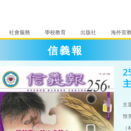
社會服務
學校教育
出版社
海外宣
信義報
2
主
預
（