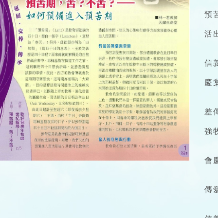
預
活
信
慶
差
強
會
傳