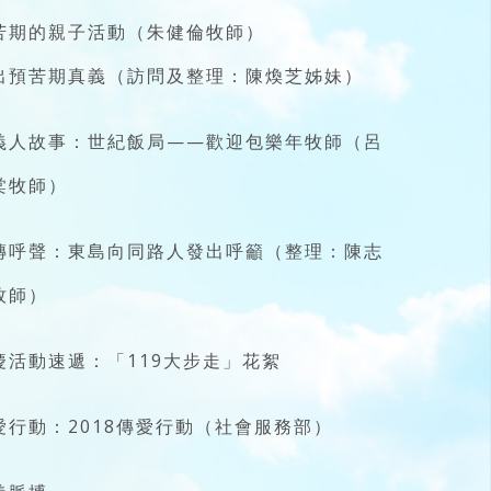
苦期的親子活動（朱健倫牧師）
出預苦期真義（訪問及整理：陳煥芝姊妹）
義人故事：世紀飯局——歡迎包樂年牧師（呂
棠牧師）
傳呼聲：東島向同路人發出呼籲（整理：陳志
牧師）
慶活動速遞：「119大步走」花絮
愛行動：2018傳愛行動（社會服務部）