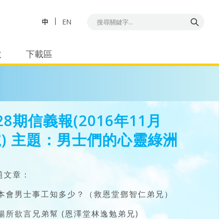
中
EN
教
下載區
28期信義報(2016年11月
)
主題：男士們的心靈綠洲
題文章：
. 本會男士事工知多少？（救恩堂鄧智仁弟兄）
. 暢所欲言兄弟幫 (恩澤堂林逸勉弟兄)