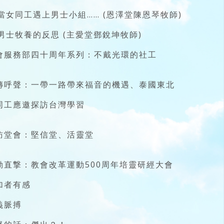
. 當女同工遇上男士小組…… (恩澤堂陳恩琴牧師)
. 男士牧養的反思 (主愛堂鄧銳坤牧師)
會服務部四十周年系列：不戴光環的社工
傳呼聲：一帶一路帶來福音的機遇、泰國東北
同工應邀探訪台灣學習
訪堂會：堅信堂、活靈堂
動直撃：教會改革運動500周年培靈研經大會
加者有感
義脈搏