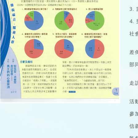
3
4
社
差
部
走
活
參
信