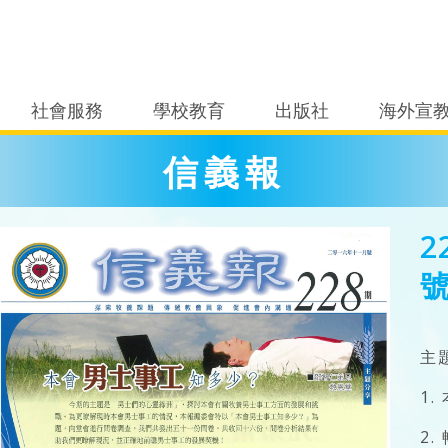
社會服務
學校教育
出版社
海外宣
信義報
2
號
主
1
2