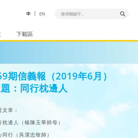
中
EN
教
下載區
59期信義報（2019年6月）
主題：同行枕邊人
題文章：
行枕邊人（楊陳玉華師母）
心同行（吳潔忠牧師）