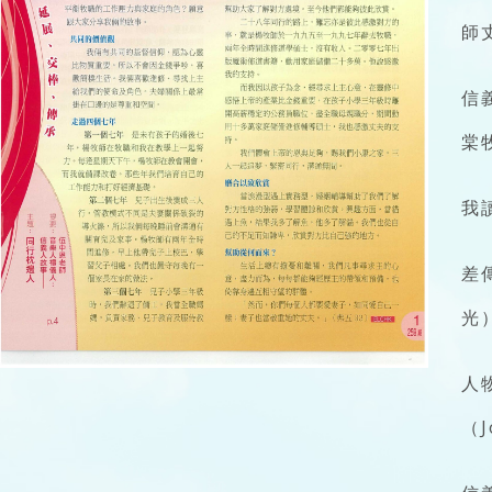
師
信
棠
我
差
光
人
（J