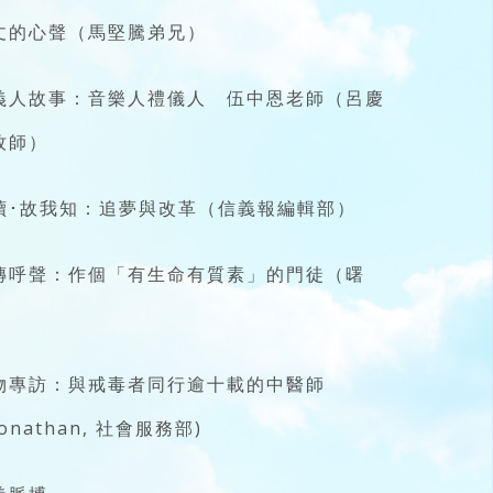
丈的心聲（馬堅騰弟兄）
義人故事：音樂人禮儀人 伍中恩老師（呂慶
牧師）
讀･故我知：追夢與改革（信義報編輯部）
傳呼聲：作個「有生命有質素」的門徒（曙
）
物專訪：與戒毒者同行逾十載的中醫師
onathan, 社會服務部)