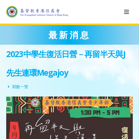
最新消息
2023中學生復活日營－再留半天與J
先生連環Megajoy
期數一覽