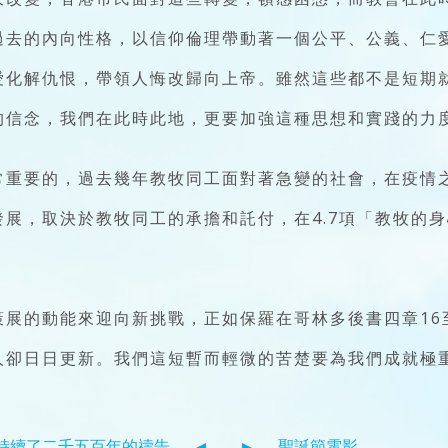
過去的內向性格，以信仰倫理帶動著一個公平、公義、仁
化解仇恨，帶領人悔改歸向上帝。雖然這些都不是短期就
的信念，我們在此時此地，更要加強這種思想和實踐的力
常重要的，過去幾年教牧同工面對著急變的社會，在疫情
展，取決於教牧同工的承擔和託付，在4.7項「教牧的
展的動能來迎向新挑戰，正如保羅在哥林多後書四章16
人卻日日更新。我們這短暫而輕微的苦楚要為我們成就極
持續了二千五百年的禱告
聖誕節電影