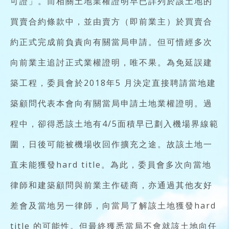
可證」。而相關土地業權證明早已詳列於該土地的
買賣合約條款中，並由賣方（即前業主）於買賣合
約正式完成前負責向有關當局申請。但可惜經多次
向前業主追討正式業權證明，唯不果。為免延誤建
築工程，委員會於2018年5 月決定直接聘請當地建
築顧問代表本會向有關當局申請土地業權證明。過
程中，卻得悉該土地有4/5面積早已劃入機場界線範
圍，日後可能被機場收回作擴充之途。故該土地一
直未能獲發hard title。為此，委員會多次向當地
律師和建築顧問與前業主作磋商，亦通過其他友好
差會及當地另一律師，向當局了解該土地獲發hard
title 的可能性。但最終獲悉當局不會就該土地向任