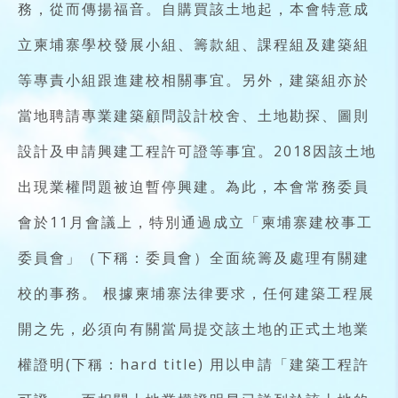
務，從而傳揚福音。自購買該土地起，本會特意成
立柬埔寨學校發展小組、籌款組、課程組及建築組
等專責小組跟進建校相關事宜。另外，建築組亦於
當地聘請專業建築顧問設計校舍、土地勘探、圖則
設計及申請興建工程許可證等事宜。2018因該土地
出現業權問題被迫暫停興建。為此，本會常務委員
會於11月會議上，特別通過成立「柬埔寨建校事工
委員會」（下稱：委員會）全面統籌及處理有關建
校的事務。 根據柬埔寨法律要求，任何建築工程展
開之先，必須向有關當局提交該土地的正式土地業
權證明(下稱：hard title) 用以申請「建築工程許