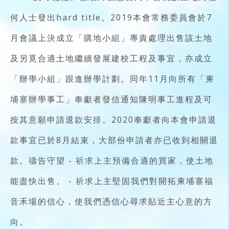
何人士發出hard title。2019本會常務委員會於7
月會議上決成立「購地小組」專責處理出售該土地
及另覓合適土地繼續發展建校工程及事宜，亦成立
「辦學小組」跟進辦學計劃。同年11月向所有「柬
埔寨辦學事工」奉獻者發信通知陳明事工進程及可
按其意願申請退款安排。2020奉獻者向本會申請退
款事宜已於8月結束，大部份申請者亦已收到相關退
款。禱告守望 - 祈求上主預備合適的買家，使土地
能盡快出售。 - 祈求上主堅固我們對開拓柬埔寨福
音禾場的信心，使我們憑信心尋求貼近主心意的方
向。