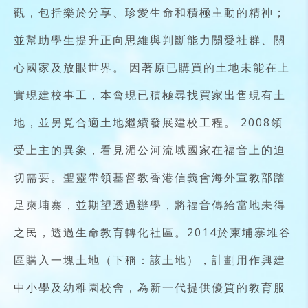
觀，包括樂於分享、珍愛生命和積極主動的精神；
並幫助學生提升正向思維與判斷能力關愛社群、關
心國家及放眼世界。 因著原已購買的土地未能在上
實現建校事工，本會現已積極尋找買家出售現有土
地，並另覓合適土地繼續發展建校工程。 2008領
受上主的異象，看見湄公河流域國家在福音上的迫
切需要。聖靈帶領基督教香港信義會海外宣教部踏
足柬埔寨，並期望透過辦學，將福音傳給當地未得
之民，透過生命教育轉化社區。2014於柬埔寨堆谷
區購入一塊土地（下稱：該土地），計劃用作興建
中小學及幼稚園校舍，為新一代提供優質的教育服