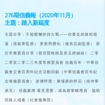
276期信義報（2020年11月）
主題：踏入新屆度
主題分享：不能鬆懈的持久戰——你要走的路程很
遠（張振華監督） 更新而變化（楊有志副監督） 新
任常務委員分享（曾浩賢牧師及吳玉婷姊妹） 二零
二零至二零二三年度常務委員會 信義百年：中華信
義會立會百周年紀念活動回顧（中華信義會百年紀
念籌備委員會） 差傳呼聲：柬埔寨的呼召（徐仲華
弟兄） 信義脈搏 看見需要：成為朋輩輔導員 協助
同路人戒毒（社會服務部）