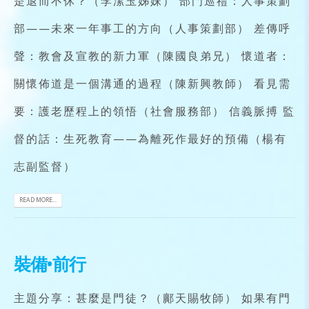
是退而不休？（李潔玉姊妹） 部門巡禮：人事策劃
部——未來一年事工的方向（人事策劃部） 差傳呼
聲：教會及宣教的新力軍（陳國良弟兄） 懷道者：
關懷佈道是一個溝通的過程（陳新興教師） 看見需
要：護老歷程上的領悟（社會服務部） 信義脈搏 監
督的話：生死教育——為離死作最好的預備（楊有
志副監督）
READ MORE...
裝備•前行
主題分享：甚麼是門徒？（鄺天賜牧師） 如果有門