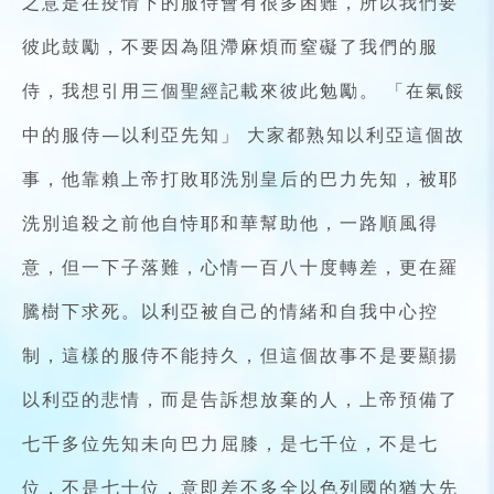
之意是在疫情下的服侍會有很多困難，所以我們要
彼此鼓勵，不要因為阻滯麻煩而窒礙了我們的服
侍，我想引用三個聖經記載來彼此勉勵。 「在氣餒
中的服侍—以利亞先知」 大家都熟知以利亞這個故
事，他靠賴上帝打敗耶洗別皇后的巴力先知，被耶
洗別追殺之前他自恃耶和華幫助他，一路順風得
意，但一下子落難，心情一百八十度轉差，更在羅
騰樹下求死。以利亞被自己的情緒和自我中心控
制，這樣的服侍不能持久，但這個故事不是要顯揚
以利亞的悲情，而是告訴想放棄的人，上帝預備了
七千多位先知未向巴力屈膝，是七千位，不是七
位，不是七十位，意即差不多全以色列國的猶大先