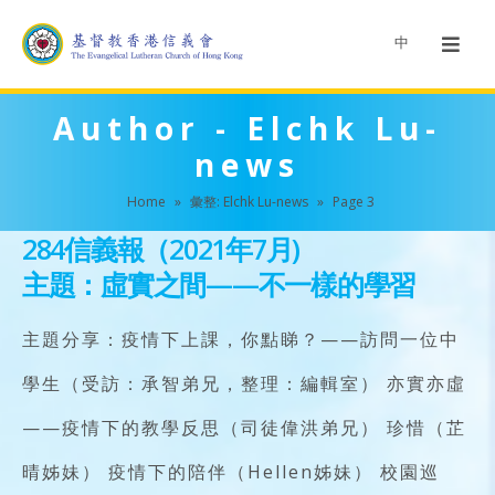
中
Author - Elchk Lu-
news
Home
»
彙整: Elchk Lu-news
»
Page 3
284信義報（2021年7月)
主題：虛實之間——不一樣的學習
主題分享：疫情下上課，你點睇？——訪問一位中
學生（受訪：承智弟兄，整理：編輯室） 亦實亦虛
——疫情下的教學反思（司徒偉洪弟兄） 珍惜（芷
晴姊妹） 疫情下的陪伴（Hellen姊妹） 校園巡