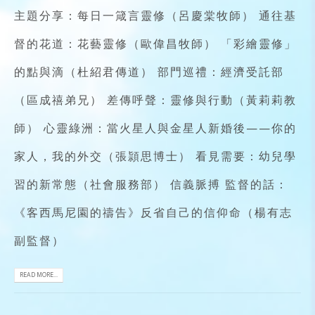
主題分享：每日一箴言靈修（呂慶棠牧師） 通往基
督的花道：花藝靈修（歐偉昌牧師） 「彩繪靈修」
的點與滴（杜紹君傳道） 部門巡禮：經濟受託部
（區成禧弟兄） 差傳呼聲：靈修與行動（黃莉莉教
師） 心靈綠洲：當火星人與金星人新婚後——你的
家人，我的外交（張頴思博士） 看見需要：幼兒學
習的新常態（社會服務部） 信義脈搏 監督的話：
《客西馬尼園的禱告》反省自己的信仰命（楊有志
副監督）
READ MORE...