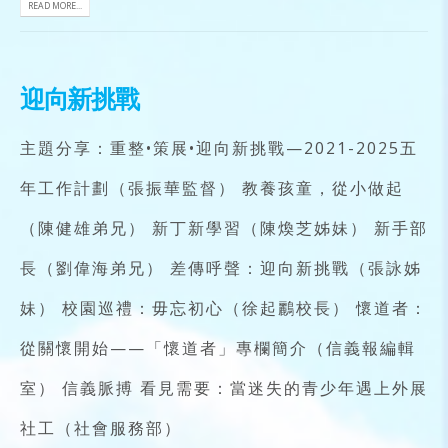
READ MORE...
迎向新挑戰
主題分享：重整•策展•迎向新挑戰—2021-2025五
年工作計劃（張振華監督） 教養孩童，從小做起
（陳健雄弟兄） 新丁新學習（陳煥芝姊妹） 新手部
長（劉偉海弟兄） 差傳呼聲：迎向新挑戰（張詠姊
妹） 校園巡禮：毋忘初心（徐起鸝校長） 懷道者：
從關懷開始——「懷道者」專欄簡介（信義報編輯
室） 信義脈搏 看見需要：當迷失的青少年遇上外展
社工（社會服務部）