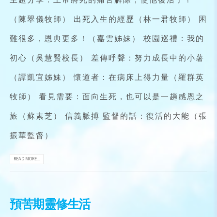
（陳翠儀牧師） 出死入生的經歷（林一君牧師） 困
難很多，恩典更多！（嘉雲姊妹） 校園巡禮：我的
初心（吳慧賢校長） 差傳呼聲：努力成長中的小薯
（譚凱宜姊妹） 懷道者：在病床上得力量（羅群英
牧師） 看見需要：面向生死，也可以是一趟感恩之
旅（蘇素芝） 信義脈搏 監督的話：復活的大能（張
振華監督）
READ MORE...
預苦期靈修生活