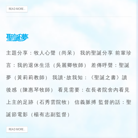
READ MORE...
聖誕夢
主題分享：牧人心聲（尚呆） 我的聖誕分享 前輩珍
言：我的退休生活（吳麗卿牧師） 差傳呼聲：聖誕
夢（黃莉莉教師） 我讀･故我知：《聖誕之書》讀
後感（陳惠琴牧師） 看見需要：在長者院舍內看見
上主的足跡（石秀雲院牧） 信義脈搏 監督的話：聖
誕節電影（楊有志副監督）
READ MORE...