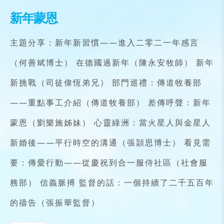
新年蒙恩
主題分享：新年新習慣——進入二零二一年感言
（何善斌博士） 在德國過新年（陳永安牧師） 新年
新挑戰（司徒偉恆弟兄） 部門巡禮：傳道牧養部
——重點事工介紹（傳道牧養部） 差傳呼聲：新年
蒙恩（劉樂施姊妹） 心靈綠洲：當火星人與金星人
新婚後——平行時空的溝通（張頴思博士） 看見需
要：傳愛行動——從慶祝到合一服侍社區（社會服
務部） 信義脈搏 監督的話：一個持續了二千五百年
的禱告（張振華監督）