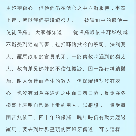
更絕望傷心，但他們仍在信心之中不斷服侍，事奉
上帝，所以我們要繼續努力。 「被逼迫中的服侍—
使徒保羅」 大家都知道，自從保羅皈依主耶穌後就
不斷受到逼迫苦害，包括耶路撒冷的祭司、法利賽
人、羅馬政府的官員爪牙、一路傳教時遇到的猶太
人、教內弟兄姊妹的不信任毀謗、因一路行神蹟醫
治、阻人發達而產生的敵人，但保羅絕對沒有灰
心，也沒有因為在逼迫之中而自怨自憐，反倒在各
樣事上表明自己是上帝的用人。試想想，一個受盡
困苦無依三、四十年的保羅，晚年時仍有動力經過
羅馬，要去到世界盡頭的西班牙傳道，可以這樣