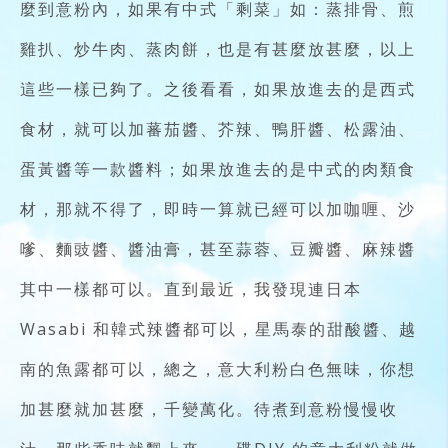
麼到意粉內，如果有中式「剩菜」如：蒸排骨、煎
雞扒、炒牛肉、蒸肉餅，也是有甚麼放甚麼，以上
這些一樣已夠了。之後看看，如果放進去的是西式
食材，就可以加蕃茄醬、芥辣、鴨肝醬、松露油、
蛋黃醬等一款醬料；如果放進去的是中式的肉類食
材，那就不得了，即時一算就已經可以加咖喱、沙
嗲、麵豉醬、醬油膏，甚至蒜蓉、豆瓣醬、麻辣醬
其中一樣都可以。直到最近，我發現連日本
Wasabi 和韓式辣醬都可以，星馬泰的甜酸醬、越
南的魚露都可以，總之，意大利粉白色無味，你想
加甚麼就加甚麼，千變萬化。待煮到意粉慢慢收