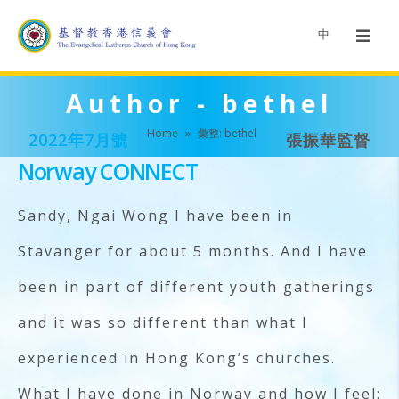
中
Author - bethel
Home
»
彙整: bethel
2022年7月號
張振華監督
Norway CONNECT
Sandy, Ngai Wong I have been in
Stavanger for about 5 months. And I have
been in part of different youth gatherings
and it was so different than what I
experienced in Hong Kong’s churches.
What I have done in Norway and how I feel: