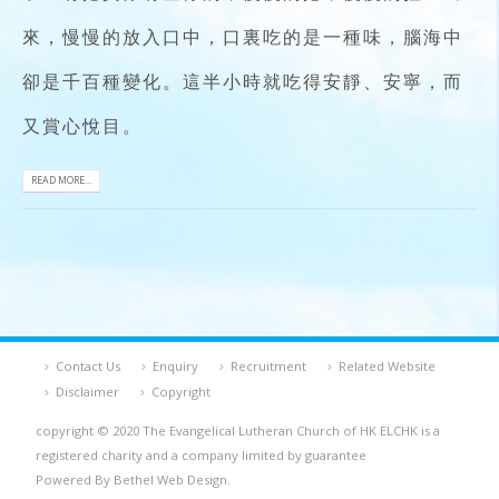
來，慢慢的放入口中，口裏吃的是一種味，腦海中
卻是千百種變化。這半小時就吃得安靜、安寧，而
又賞心悅目。
READ MORE...
Contact Us
Enquiry
Recruitment
Related Website
Disclaimer
Copyright
copyright © 2020 The Evangelical Lutheran Church of HK ELCHK is a
registered charity and a company limited by guarantee
Powered By Bethel Web Design.