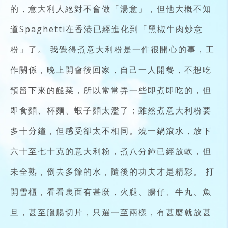
的，意大利人絕對不會做「湯意」，但他大概不知
道Spaghetti在香港已經進化到「黑椒牛肉炒意
粉」了。 我覺得煮意大利粉是一件很開心的事，工
作關係，晚上開會後回家，自己一人開餐，不想吃
預留下來的餸菜，所以常常弄一些即煮即吃的，但
即食麵、杯麵、蝦子麵太濫了；雖然煮意大利粉要
多十分鐘，但感受卻太不相同。燒一鍋滾水，放下
六十至七十克的意大利粉，煮八分鐘已經放軟，但
未全熟，倒去多餘的水，隨後的功夫才是精彩。 打
開雪櫃，看看裏面有甚麼，火腿、腸仔、牛丸、魚
旦，甚至臘腸切片，只選一至兩樣，有甚麼就放甚