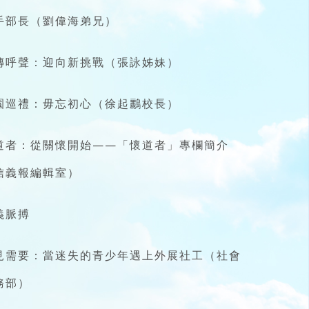
手部長（劉偉海弟兄）
傳呼聲：迎向新挑戰（張詠姊妹）
園巡禮：毋忘初心（徐起鸝校長）
道者：從關懷開始——「懷道者」專欄簡介
信義報編輯室）
義脈搏
見需要：當迷失的青少年遇上外展社工（社會
務部）