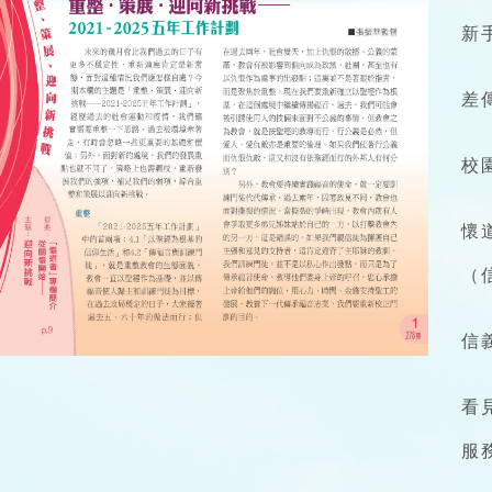
新
差
校
懷
（
信
看
服