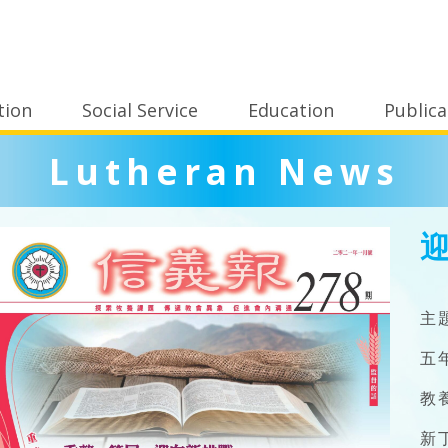
tion
Social Service
Education
Publica
Lutheran News
主
五
教
新