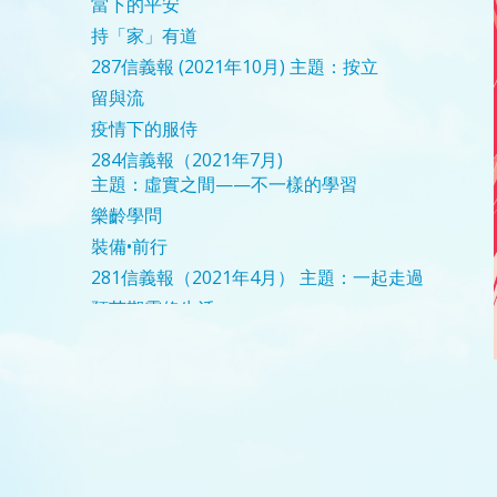
當下的平安
持「家」有道
287信義報 (2021年10月)
主題：按立
留與流
疫情下的服侍
284信義報（2021年7月)
主題：虛實之間——不一樣的學習
樂齡學問
裝備•前行
281信義報（2021年4月）
主題：一起走過
預苦期靈修生活
新年蒙恩
迎向新挑戰
聖誕夢
276期信義報（2020年11月）
主題：踏入新屆度
承擔