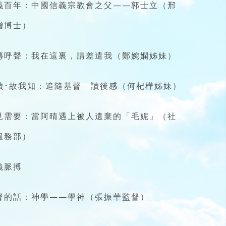
義百年：中國信義宗教會之父——郭士立（邢
增博士）
傳呼聲：我在這裏，請差遣我（鄭婉嫻姊妹）
讀･故我知：追隨基督 讀後感（何杞樺姊妹）
見需要：當阿晴遇上被人遺棄的「毛妮」（社
服務部）
義脈搏
督的話：神學——學神（張振華監督）