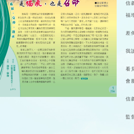
信
福
差
我
看
會
信
監