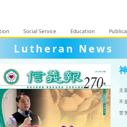
tion
Social Service
Education
Publica
Lutheran News
神
主
不
苦