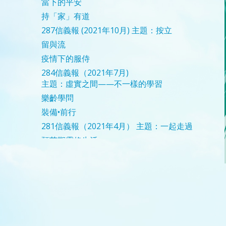
當下的平安
持「家」有道
287信義報 (2021年10月)
主題：按立
留與流
疫情下的服侍
284信義報（2021年7月)
主題：虛實之間——不一樣的學習
樂齡學問
裝備•前行
281信義報（2021年4月）
主題：一起走過
預苦期靈修生活
新年蒙恩
迎向新挑戰
聖誕夢
276期信義報（2020年11月）
主題：踏入新屆度
承擔