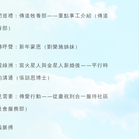
門巡禮：傳道牧養部——重點事工介紹（傳道
養部）
傳呼聲：新年蒙恩（劉樂施姊妹）
靈綠洲：當火星人與金星人新婚後——平行時
的溝通（張頴思博士）
見需要：傳愛行動——從慶祝到合一服侍社區
社會服務部）
義脈搏