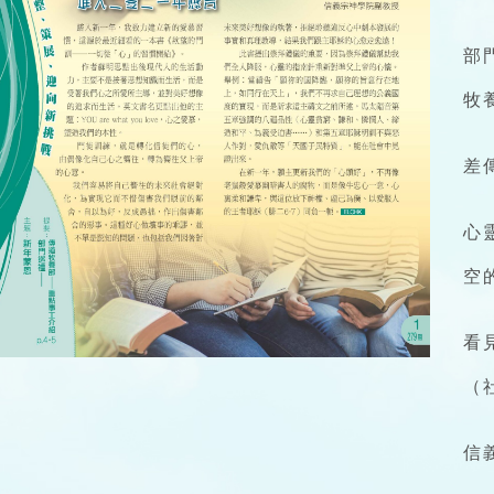
部
牧
差
心
空
看
（
信