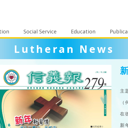
tion
Social Service
Education
Publica
Lutheran News
主
（
在
新