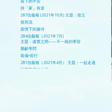
當下的平安
持「家」有道
287信義報 (2021年10月)
主題：按立
留與流
疫情下的服侍
284信義報（2021年7月)
主題：虛實之間——不一樣的學習
樂齡學問
裝備•前行
281信義報（2021年4月）
主題：一起走過
預苦期靈修生活
新年蒙恩
迎向新挑戰
聖誕夢
276期信義報（2020年11月）
主題：踏入新屆度
承擔