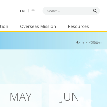
EN
中
tion
Overseas Mission
Resources
Home
»
代禱信-en
MAY
JUN