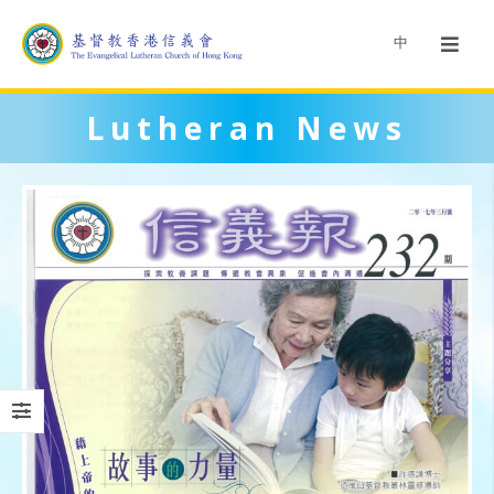
中
Lutheran News