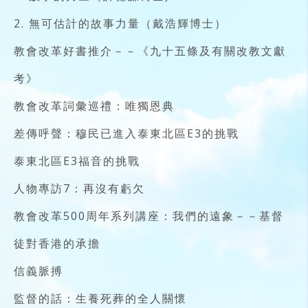
2. 無可估計的故事力量（戴浩輝博士）
教會改革好書推介－－《九十五條及有關改教文獻
考》
教會改革詞彙巡禮：唯獨恩典
差傳呼聲：穆民已進入泰東北區E3的挑戰
泰東北區E3福音的挑戰
人物專訪7：再沒有虧欠
教會改革500周年系列講座：我們的遠象－－基督
徒對香港的承擔
信義脈搏
監督的話：生養死葬的全人關懷