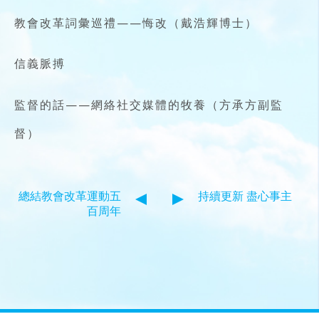
教會改革詞彙巡禮——悔改（戴浩輝博士）
信義脈搏
監督的話——網絡社交媒體的牧養（方承方副監
督）
總結教會改革運動五
持續更新 盡心事主
百周年