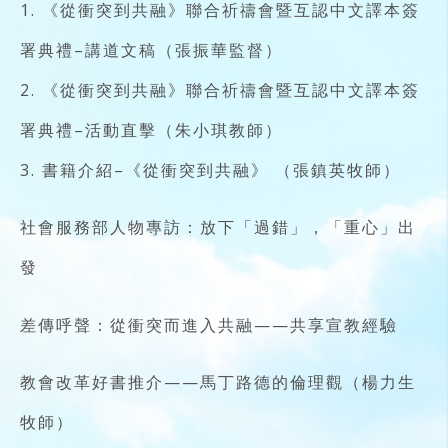
1. 《從衝突到共融》聯合祈禱會暨互認中文譯本簽
署典禮–講道文稿（張振華監督）
2. 《從衝突到共融》聯合祈禱會暨互認中文譯本簽
署典禮–活動直擊（朱小琪教師）
3. 書籍介紹–《從衝突到共融》 （張鎮英牧師）
社會服務部人物專訪：放下「過錯」，「重心」出
發
差傳呼聲：從衝突而進入共融——共享宣教經驗
教會改革好書推介——馬丁路德的倫理觀（楊力生
牧師）