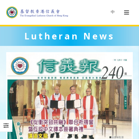
中
Lutheran News