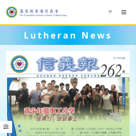
中
Lutheran News