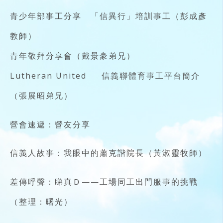
青少年部事工分享 「信異行」培訓事工（彭成彥
教師）
青年敬拜分享會（戴景豪弟兄）
Lutheran United 信義聯體育事工平台簡介
（張展昭弟兄）
營會速遞：營友分享
信義人故事：我眼中的蕭克諧院長（黃淑靈牧師）
差傳呼聲：睇真Ｄ——工場同工出門服事的挑戰
（整理：曙光）