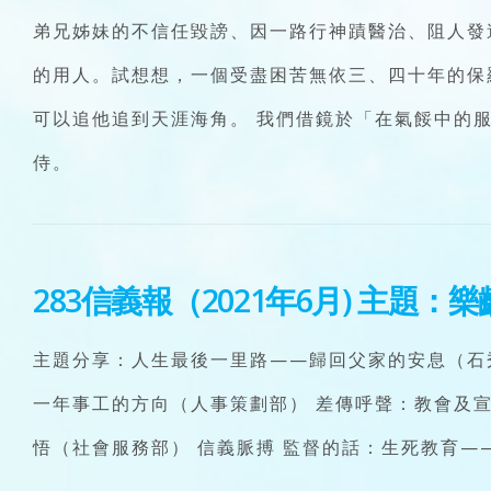
弟兄姊妹的不信任毀謗、因一路行神蹟醫治、阻人發
的用人。試想想，一個受盡困苦無依三、四十年的保
可以追他追到天涯海角。 我們借鏡於「在氣餒中的
侍。
283信義報（2021年6月)
主題：樂
主題分享：人生最後一里路——歸回父家的安息（石
一年事工的方向（人事策劃部） 差傳呼聲：教會及
悟（社會服務部） 信義脈搏 監督的話：生死教育