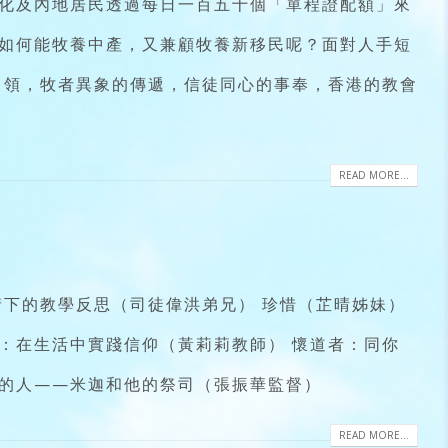
化及內地居民透過每日一百五十個「單程證配額」來
如何能牧養中產，又兼顧牧養新移民呢？面對人手短
引領，牧者異象的傳遞，信徒同心的事奉，香港的教會
READ MORE...
下的教學反思（司徒偉洪弟兄） 珍惜（芷晴姊妹）
聲：在生活中實踐信仰（黃莉莉教師） 懷道者：同你
樣的人——米迦和他的祭司（張振華監督）
READ MORE...