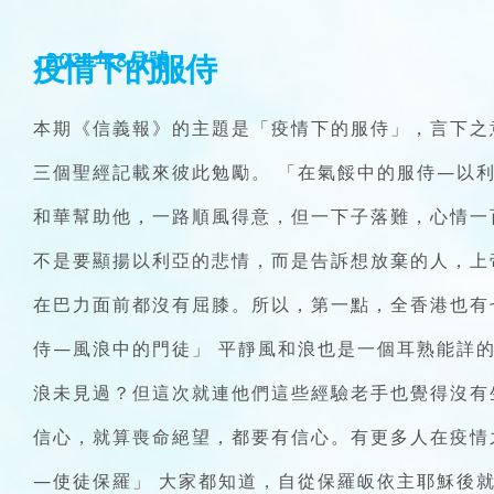
疫情下的服侍
2021年8月號
本期《信義報》的主題是「疫情下的服侍」，言下之
三個聖經記載來彼此勉勵。 「在氣餒中的服侍—以
和華幫助他，一路順風得意，但一下子落難，心情一
不是要顯揚以利亞的悲情，而是告訴想放棄的人，上
在巴力面前都沒有屈膝。所以，第一點，全香港也有
侍—風浪中的門徒」 平靜風和浪也是一個耳熟能詳
浪未見過？但這次就連他們這些經驗老手也覺得沒有
信心，就算喪命絕望，都要有信心。有更多人在疫情
—使徒保羅」 大家都知道，自從保羅皈依主耶穌後