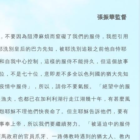
張振華監督
，不要因為阻滯麻煩而窒礙了我們的服侍，我想引用
耶洗別皇后的巴力先知，被耶洗別追殺之前他自恃耶
和自我中心控制，這樣的服侍不能持久，但這個故事
位，不是七十位，意即差不多全以色列國的猶大先知
疫情中服侍」，所以，請你不要氣餒。 「絕望中的服
是漁夫，也都已在加利利湖行走江湖幾十年，有甚麼風
怨耶穌不理他們快喪命了。但主耶穌告訴他們，要有
事奉上帝，所以我們要繼續努力。 「被逼迫中的服侍
羅馬政府的官員爪牙、一路傳教時遇到的猶太人、教內