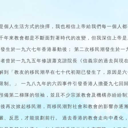
是個人生活方式的抉擇，我也相信上帝給我們每一個人都
千年來教會都是不斷面對著時代的改變，但我深信上帝是
潮發生於一九六七年香港暴動後； 第二次移民潮發生於一
筆者曾於一九九五年修讀蕭克諧院長《信義宗的過去與現
解到「教友的移民潮早在七十代初期已發生了，原因是六
限制。」 一九八九年的六四事件引發香港人擔憂九七回
預備第二梯隊的領袖，並且不少宗派教會及機構亦紛紛制
過後再次掀起移民潮，而移民潮對社會和教會的影響亦逐
澱、反思，才能規劃前行。 過去香港的教會走向中產化