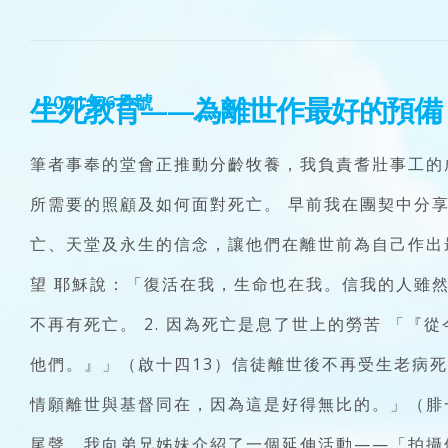
生死教育——為離世作最好的預備
2021年6月號
筆者事奉的堂會正推動分齡牧養，我負責耆壯事工的
所需要的照顧及如何面對死亡。 早前我在團契中分
亡、天堂及永生的信念，讓他們在離世前為自己作出最
望 耶穌說：「復活在我，生命也在我。信我的人雖
不再有死亡。 2. 因為死亡是息了世上的勞苦 「
他們。』」（啟十四13）信徒離世後不再受生老病死
情願離世與基督同在，因為這是好得無比的。」（腓
尾聲，我向弟兄姊妹介紹了一個延伸活動——「拍攝