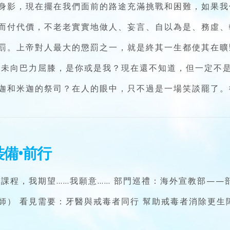
身影，現在擺在我們面前的路途充滿挑戰和困難，如果我
而付代價，不老老實實地做人、妄言、自以為是、務虛、
罰。上帝對人最大的懲罰之一，就是終其一生都使其在曠
人未向巴力屈膝，是你或是我？現在還不知道，但一定不
迦和米迦的祭司？在人的眼中，只不過是一場笑談罷了。
備•前行
課程，我期望……我願意…… 部門巡禮：海外宣教部——
） 看見需要：牙醫與戒毒者同行 幫助戒毒者消除更生