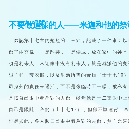
不要做這樣的人——米迦和他的祭
2021年7月號
士師記第十七章內短短的十三節，記載了一件事：以
做了兩尊像，一是雕製，一是鑄成，放在家中的神堂
須是利未人，米迦家中沒有利未人，於是就派他的兒
銀子和一套衣服，以及生活所需的食物（士十七10
司身分的責任來過活，而不是像臨時工一樣，被私有
是按自己眼中看為對的去做；縱然他是十二支派中上
自己是跟隨上帝的（士十七13），但卻不斷違背上
也是如此，各人照自己眼中看為對的去做，然而寫這