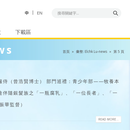
中
EN
教
下載區
ws
首頁
»
彙整: Elchk Lu-news
»
第 5 頁
服侍（曾浩賢博士） 部門巡禮：青少年部——牧養本
途伴隨銀髮族之「一瓶腐乳」、「一位長者」、「一
張振華監督）
READ MORE...