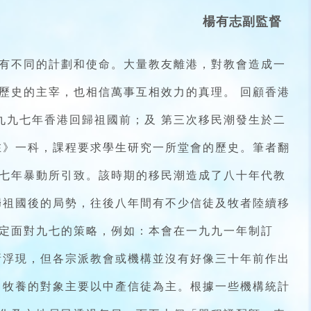
楊有志副監督
有不同的計劃和使命。大量教友離港，對教會造成一
歷史的主宰，也相信萬事互相效力的真理。 回顧香港
九九七年香港回歸祖國前；及 第三次移民潮發生於二
在》一科，課程要求學生研究一所堂會的歷史。筆者翻
七年暴動所引致。該時期的移民潮造成了八十年代教
歸祖國後的局勢，往後八年間有不少信徒及牧者陸續移
定面對九七的策略，例如：本會在一九九一年制訂
漸浮現，但各宗派教會或機構並沒有好像三十年前作出
，牧養的對象主要以中產信徒為主。根據一些機構統計