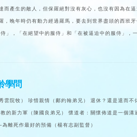
達而產生的敵人，但保羅絕對沒有灰心，也沒有因為在逼
羅，晚年時仍有動力經過羅馬，要去到世界盡頭的西班牙
服侍」，「在絕望中的服侍」和「在被逼迫中的服侍」，
齡學問
秀雲院牧） 珍惜親情（鄺約翰弟兄） 退休？還是退而不
宣教的新力軍（陳國良弟兄） 懷道者：關懷佈道是一個溝
——為離死作最好的預備（楊有志副監督）