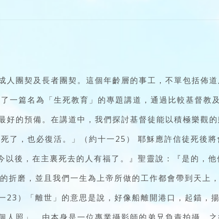
成人團契及長者團契。這個年齡層的事工，不單包括佈道
享了一篇名為「生死教育」的專題講道，通過比較基督教
好的預備。在講道中，我們探討基督徒能以積極樂觀的態
然死了，也必復活。」（約十一25） 耶穌應許信徒死後
『從今以後，在主裏死去的人有福了。』聖靈說：『是的，
的折磨，並且我們一生為上帝所做的工作都會帶到天上，得
一23）「離世」的意思是說，好像船離開港口，起錨，揚
個人照」。由本身是一位專業攝影師的弟兄負責拍攝，之