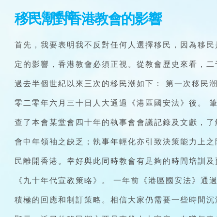
移民潮對香港教會的影響
2021年9月號
首先，我要表明我不反對任何人選擇移民，因為移民
定的影響，香港教會必須正視。從教會歷史來看，二
過去半個世紀以來三次的移民潮如下： 第一次移民
零二零年六月三十日人大通過《港區國安法》後。 
查了本會某堂會四十年的執事會會議記錄及文獻，了
會中年領袖之缺乏；執事年輕化亦引致決策能力上之
民離開香港。幸好與此同時教會有足夠的時間培訓及
《九十年代宣教策略》。 一年前《港區國安法》通
積極的回應和制訂策略。相信大家仍需要一些時間沉