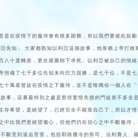
意是在疫情下的服侍會有很多困難，所以我們要彼此鼓勵
利亞先知」 大家都熟知以利亞這個故事，他靠賴上帝打敗
百八十度轉差，更在羅騰樹下求死。以利亞被自己的情緒
帝預備了七千多位先知未向巴力屈膝，是七千位，不是七
七十萬基督徒在疫情之下服侍，並不是唯獨你一個人在「
的故事，這裏最特別之處是那些驚惶失措的門徒差不多全
生存希望，是絕望了，已經完全不能靠自己了，所以才埋
之中比我們更絕望傷心，但他們仍在信心之中不斷服侍，
就不斷受到逼迫苦害，包括耶路撒冷的祭司、法利賽人、