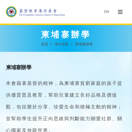
EN
柬埔寨辦學
首頁
»
海外宣教
»
柬埔寨辦學
柬埔寨辦學
本會藉著基督的精神，為柬埔寨貧窮家庭的孩子提
供優質普及教育，幫助兒童建立良好品格及價值
觀，包括樂於分享、珍愛生命和積極主動的精神；
並幫助學生提升正向思維與判斷能力關愛社群、關
心國家及放眼世界。