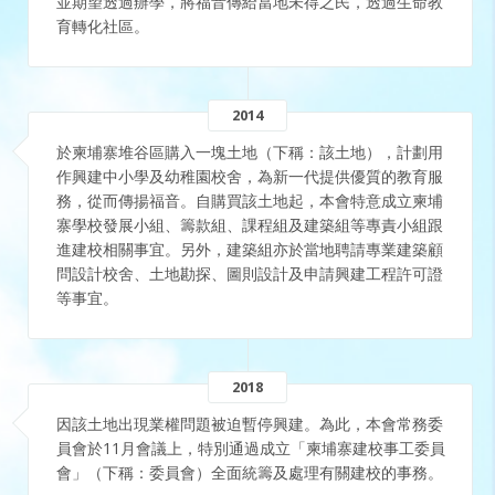
並期望透過辦學，將福音傳給當地未得之民，透過生命教
育轉化社區。
2014
於柬埔寨堆谷區購入一塊土地（下稱：該土地），計劃用
作興建中小學及幼稚園校舍，為新一代提供優質的教育服
務，從而傳揚福音。自購買該土地起，本會特意成立柬埔
寨學校發展小組、籌款組、課程組及建築組等專責小組跟
進建校相關事宜。另外，建築組亦於當地聘請專業建築顧
問設計校舍、土地勘探、圖則設計及申請興建工程許可證
等事宜。
2018
因該土地出現業權問題被迫暫停興建。為此，本會常務委
員會於11月會議上，特別通過成立「柬埔寨建校事工委員
會」（下稱：委員會）全面統籌及處理有關建校的事務。