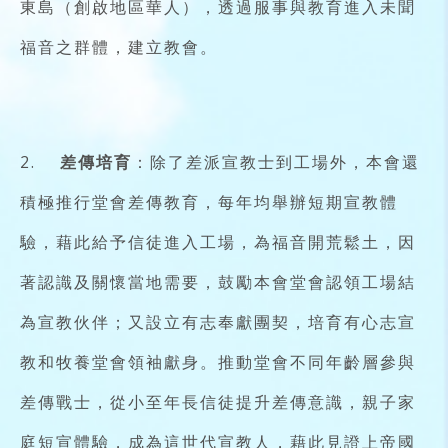
東島（創啟地區華人），透過服事與教育進入未聞
福音之群體，建立教會。
2.
差傳培育
：除了差派宣教士到工場外，本會還
積極推行堂會差傳教育，每年均舉辦短期宣教體
驗，藉此給予信徒進入工場，為福音開荒鬆土，因
著認識及關懷當地需要，鼓勵本會堂會認領工場結
為宣教伙伴；又設立有志奉獻團契，培育有心志宣
教和牧養堂會領袖獻身。推動堂會不同年齡層參與
差傳戰士，從小至年長信徒提升差傳意識，親子家
庭短宣體驗，成為這世代宣教人，藉此見證上帝國