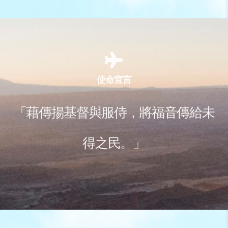
使命宣言
「藉傳揚基督與服侍，將福音傳給未
得之民。」