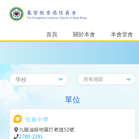
首頁
關於本會
本會堂會
單位
信義中學
九龍油麻地窩打老道52號
2780-2291