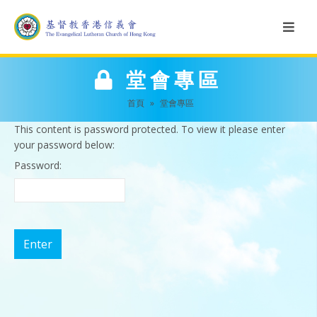
堂會專區
首頁
»
堂會專區
This content is password protected. To view it please enter
your password below:
Password: